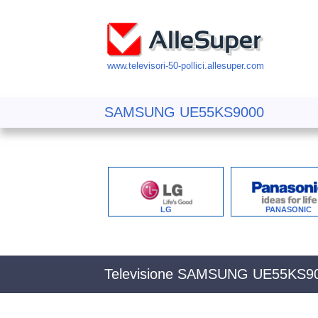
www.televisori-50-pollici.allesuper.com
SAMSUNG UE55KS9000
LG
PANASONIC
Televisione SAMSUNG UE55KS9