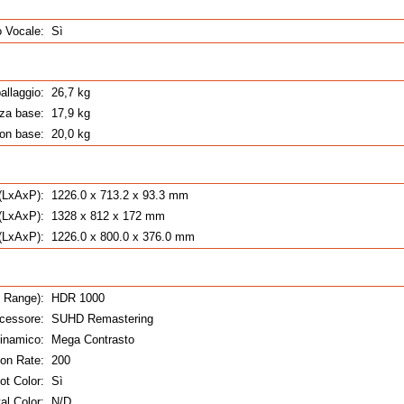
 Vocale:
Sì
allaggio:
26,7 kg
za base:
17,9 kg
on base:
20,0 kg
(LxAxP):
1226.0 x 713.2 x 93.3 mm
 (LxAxP):
1328 x 812 x 172 mm
(LxAxP):
1226.0 x 800.0 x 376.0 mm
 Range):
HDR 1000
cessore:
SUHD Remastering
dinamico:
Mega Contrasto
on Rate:
200
t Color:
Sì
al Color:
N/D