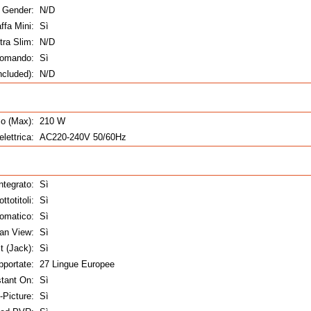
 Gender:
N/D
ffa Mini:
Sì
tra Slim:
N/D
ecomando:
Sì
ncluded):
N/D
o (Max):
210 W
lettrica:
AC220-240V 50/60Hz
tegrato:
Sì
ttotitoli:
Sì
omatico:
Sì
ean View:
Sì
 (Jack):
Sì
pportate:
27 Lingue Europee
stant On:
Sì
-Picture:
Sì