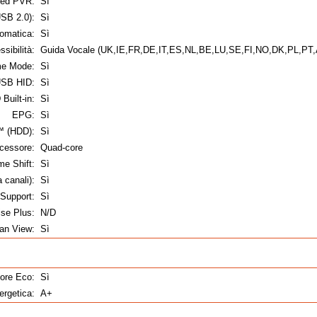
ded PVR:
Sì
SB 2.0):
Sì
tomatica:
Sì
sibilità:
Guida Vocale (UK,IE,FR,DE,IT,ES,NL,BE,LU,SE,FI,NO,DK,PL,PT,AT
e Mode:
Sì
USB HID:
Sì
Built-in:
Sì
EPG:
Sì
™ (HDD):
Sì
cessore:
Quad-core
me Shift:
Sì
 canali):
Sì
Support:
Sì
se Plus:
N/D
ean View:
Sì
ore Eco:
Sì
ergetica:
A+