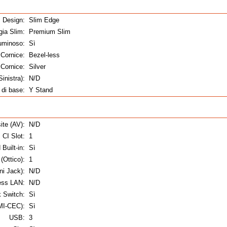
Design:
Slim Edge
gia Slim:
Premium Slim
Luminoso:
Sì
 Cornice:
Bezel-less
 Cornice:
Silver
inistra):
N/D
 di base:
Y Stand
te (AV):
N/D
CI Slot:
1
Built-in:
Sì
(Ottico):
1
ni Jack):
N/D
less LAN:
N/D
 Switch:
Sì
MI-CEC):
Sì
USB:
3