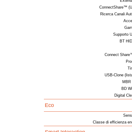
Exten
ConnectShare™ (U
Ricerca Canali Au
Acces
Gam
Supporto 
BT HID 
Connect Share
Pro
Ti
USB-Clone (lista
MBR 
BD Wi
Digital Cl
Eco
Sens
Classe di efficienza en