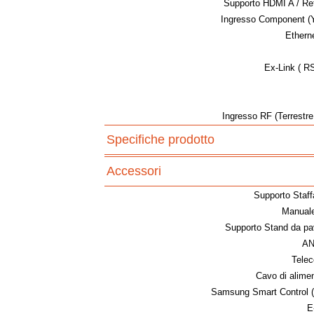
Supporto HDMI A / Ret
Ingresso Component (Y
Ethern
Ex-Link ( R
Ingresso RF (Terrestre
Specifiche prodotto
Accessori
Supporto Staf
Manuale
Supporto Stand da pa
AN
Tele
Cavo di alime
Samsung Smart Control (i
E