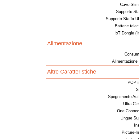
Cavo Slim
Supporto Sta
Supporto Staffa Ul
Batterie tel
IoT Dongle (I
Alimentazione
Consum
Alimentazione e
Altre Caratteristiche
POP in
So
Spegnimento Aut
Ultra Cl
One Connect
Lingue Su
In
Picture-In