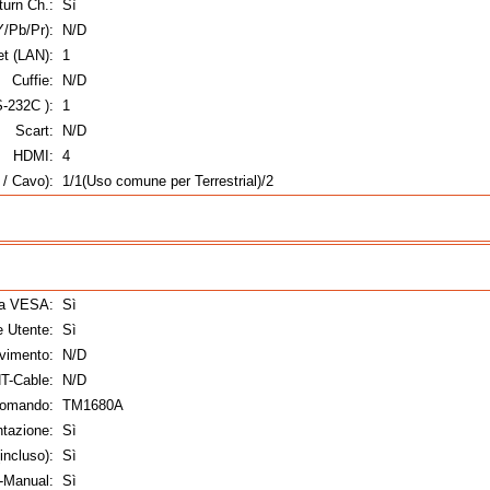
urn Ch.:
Sì
/Pb/Pr):
N/D
et (LAN):
1
Cuffie:
N/D
S-232C ):
1
Scart:
N/D
HDMI:
4
 / Cavo):
1/1(Uso comune per Terrestrial)/2
fa VESA:
Sì
 Utente:
Sì
vimento:
N/D
T-Cable:
N/D
comando:
TM1680A
ntazione:
Sì
ncluso):
Sì
-Manual:
Sì