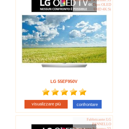
Tipo:OLED
UHD 4K:Si
LG 55EF950V
visualizzare più
confrontare
Fabbricante:LG
PANNELLO
Dimensione Schermo:55