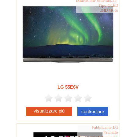
Dimensione Schermo:55"
Tipo:OLED
UHD 4K:Si
LG 55E6V
visualizzare più
confrontare
Fabbricante:LG
Pannello