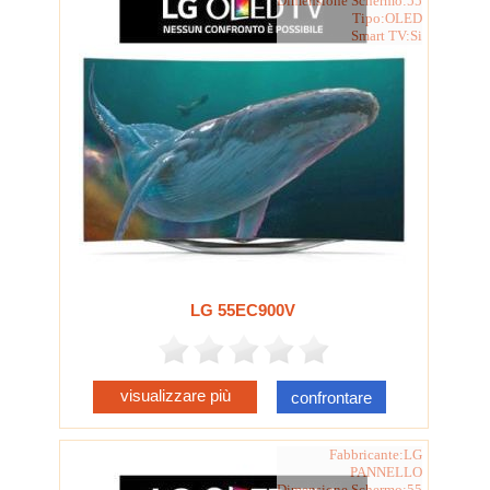
Dimensione Schermo:55
Tipo:OLED
Smart TV:Si
LG 55EC900V
visualizzare più
confrontare
Fabbricante:LG
PANNELLO
Dimensione Schermo:55