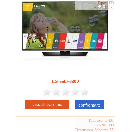
Tipo:LED
Smart TV:Si
LG 55LF630V
visualizzare più
confrontare
Fabbricante:LG
PANNELLO
Dimensione Schermo:55