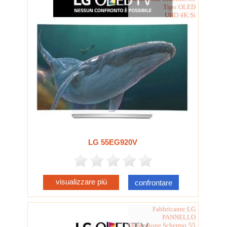
Tipo:OLED
UHD 4K:Si
LG 55EG920V
visualizzare più
confrontare
Fabbricante:LG
PANNELLO
Dimensione Schermo:55