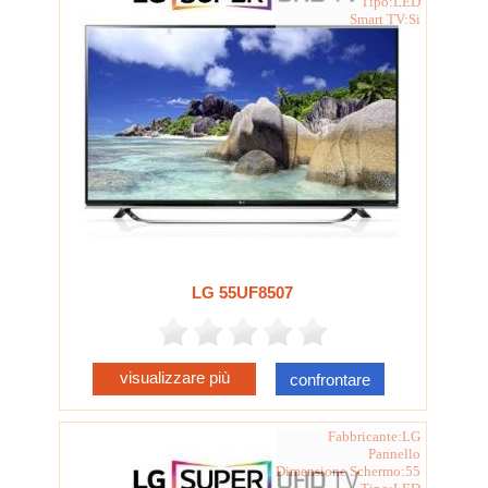
Tipo:LED
Smart TV:Si
LG 55UF8507
visualizzare più
confrontare
Fabbricante:LG
Pannello
Dimensione Schermo:55