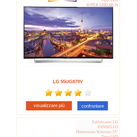
SUPER UHD 4K:Si
LG 55UG870V
visualizzare più
confrontare
Fabbricante:LG
PANNELLO
Dimensione Schermo:55"
Tipo:LED