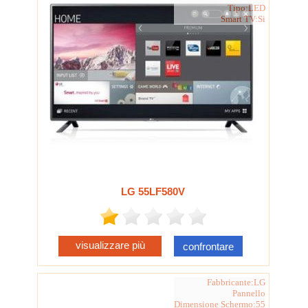
Tipo:LED
Smart TV:Si
LG 55LF580V
visualizzare più
confrontare
Fabbricante:LG
Pannello
Dimensione Schermo:55