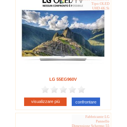
Tipo:OLED
UHD 4K:Si
LG 55EG960V
visualizzare più
confrontare
Fabbricante:LG
Pannello
Dimensione Schermo:55