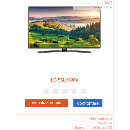
Tipo:LED
Smart TV:Si
LG 55LH630V
visualizzare più
confrontare
Fabbricante:LG
Pannello
Dimensione Schermo:55