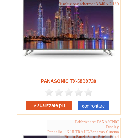
Risoluzione schermo: 3.840 x 2.160
PANASONIC TX-58DX730
visualizzare più
confrontare
Fabbricante: PANASONIC
Display
Pannello: 4K ULTRA HD/Schermo Cinema
Bright Panel: Super Bright Panel