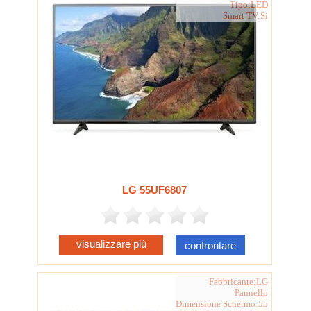
Tipo:LED
Smart TV:Si
LG 55UF6807
visualizzare più
confrontare
Fabbricante:LG
Pannello
Dimensione Schermo:55