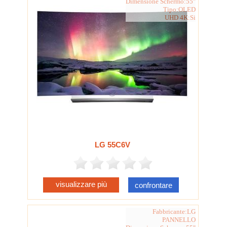
Dimensione Schermo:55"
Tipo:OLED
UHD 4K:Si
LG 55C6V
visualizzare più
confrontare
Fabbricante:LG
PANNELLO