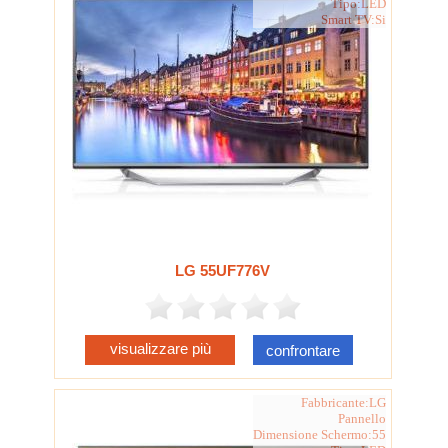
Tipo:LED
Smart TV:Si
LG 55UF776V
visualizzare più
confrontare
Fabbricante:LG
Pannello
Dimensione Schermo:55