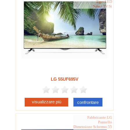
Tipo:LED
Smart TV:Si
LG 55UF695V
visualizzare più
confrontare
Fabbricante:LG
Pannello
Dimensione Schermo:55