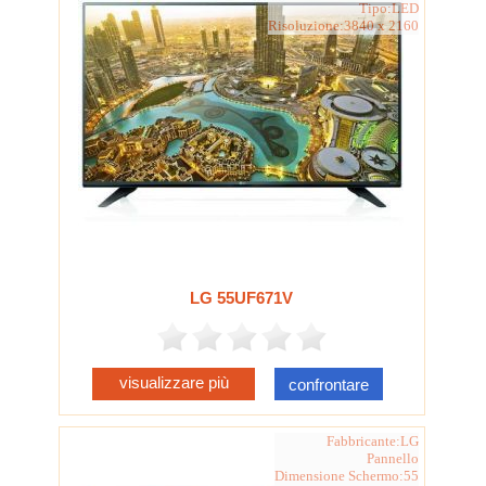
Tipo:LED
Risoluzione:3840 x 2160
LG 55UF671V
visualizzare più
confrontare
Fabbricante:LG
Pannello
Dimensione Schermo:55