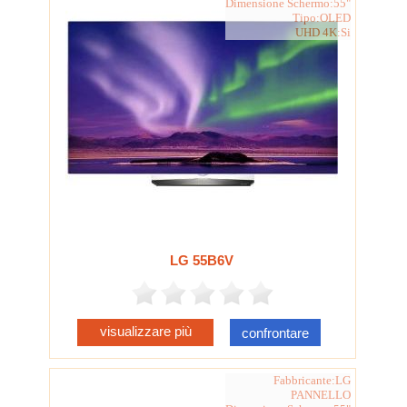
Dimensione Schermo:55"
Tipo:OLED
UHD 4K:Si
LG 55B6V
visualizzare più
confrontare
Fabbricante:LG
PANNELLO