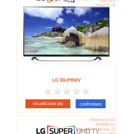
Tipo:LED
Smart TV:Si
LG 55UF850V
visualizzare più
confrontare
Fabbricante:LG
PANNELLO
Dimensione Schermo:55
Tipo:LED