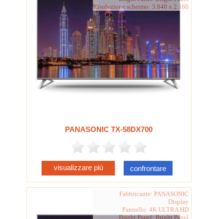
Risoluzione schermo: 3.840 x 2.160
PANASONIC TX-58DX700
visualizzare più
confrontare
Fabbricante: PANASONIC
Display
Pannello: 4K ULTRA HD
Bright Panel: Bright Panel