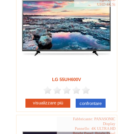
UHD 4K:Si
LG 55UH600V
visualizzare più
confrontare
Fabbricante: PANASONIC
Display
Pannello: 4K ULTRA HD
Bright Panel: Bright Panel