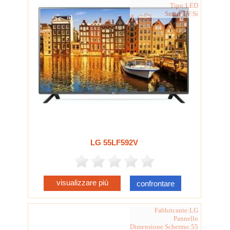
Tipo:LED
Smart TV:Si
LG 55LF592V
visualizzare più
confrontare
Fabbricante:LG
Pannello
Dimensione Schermo:55