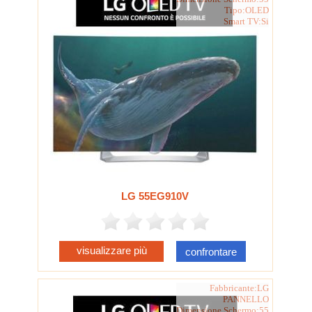
Tipo:OLED
Smart TV:Si
LG 55EG910V
visualizzare più
confrontare
Fabbricante:LG
PANNELLO
Dimensione Schermo:55