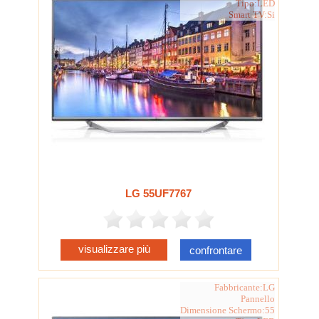
Tipo:LED
Smart TV:Si
LG 55UF7767
visualizzare più
confrontare
Fabbricante:LG
Pannello
Dimensione Schermo:55