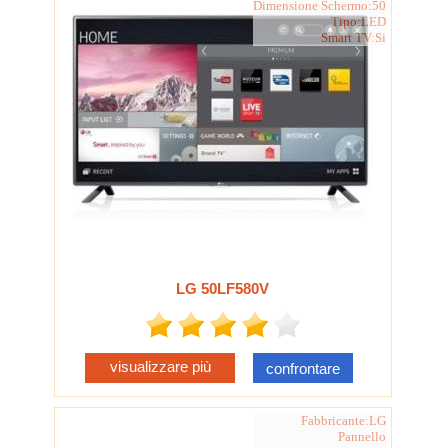
Dimensione Schermo:50
Tipo:LED
Smart TV:Si
LG 50LF580V
visualizzare più
confrontare
Fabbricante:LG
Pannello