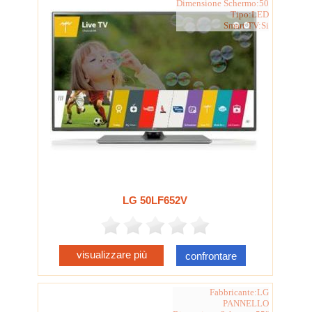
Dimensione Schermo:50
Tipo:LED
Smart TV:Si
LG 50LF652V
visualizzare più
confrontare
Fabbricante:LG
PANNELLO