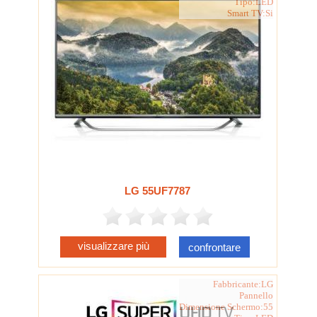
Tipo:LED
Smart TV:Si
LG 55UF7787
visualizzare più
confrontare
Fabbricante:LG
Pannello
Dimensione Schermo:55