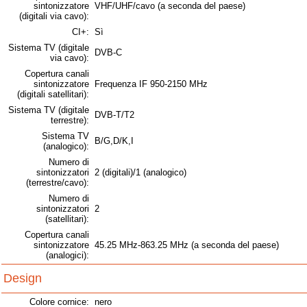
sintonizzatore
VHF/UHF/cavo (a seconda del paese)
(digitali via cavo):
CI+:
Sì
Sistema TV (digitale
DVB-C
via cavo):
Copertura canali
sintonizzatore
Frequenza IF 950-2150 MHz
(digitali satellitari):
Sistema TV (digitale
DVB-T/T2
terrestre):
Sistema TV
B/G,D/K,I
(analogico):
Numero di
sintonizzatori
2 (digitali)/1 (analogico)
(terrestre/cavo):
Numero di
sintonizzatori
2
(satellitari):
Copertura canali
sintonizzatore
45.25 MHz-863.25 MHz (a seconda del paese)
(analogici):
Design
Colore cornice:
nero