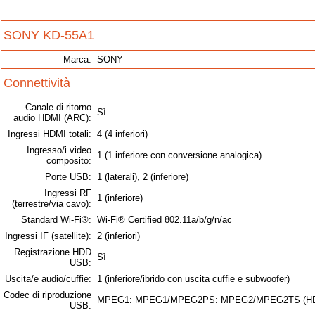
SONY KD-55A1
Marca:
SONY
Connettività
Canale di ritorno
Sì
audio HDMI (ARC):
Ingressi HDMI totali:
4 (4 inferiori)
Ingresso/i video
1 (1 inferiore con conversione analogica)
composito:
Porte USB:
1 (laterali), 2 (inferiore)
Ingressi RF
1 (inferiore)
(terrestre/via cavo):
Standard Wi-Fi®:
Wi-Fi® Certified 802.11a/b/g/n/ac
Ingressi IF (satellite):
2 (inferiori)
Registrazione HDD
Sì
USB:
Uscita/e audio/cuffie:
1 (inferiore/ibrido con uscita cuffie e subwoofer)
Codec di riproduzione
MPEG1: MPEG1/MPEG2PS: MPEG2/MPEG2TS (HDV, 
USB: