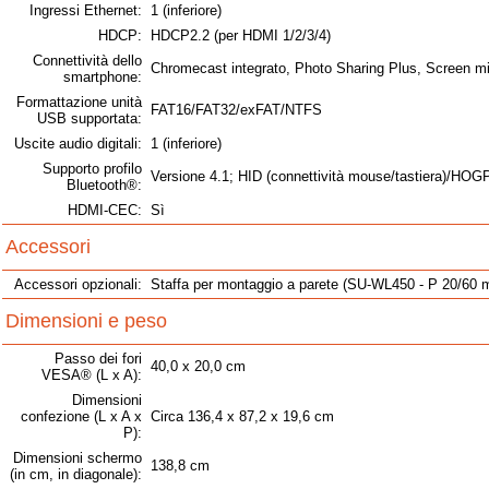
Ingressi Ethernet:
1 (inferiore)
HDCP:
HDCP2.2 (per HDMI 1/2/3/4)
Connettività dello
Chromecast integrato, Photo Sharing Plus, Screen mi
smartphone:
Formattazione unità
FAT16/FAT32/exFAT/NTFS
USB supportata:
Uscite audio digitali:
1 (inferiore)
Supporto profilo
Versione 4.1; HID (connettività mouse/tastiera)/HOG
Bluetooth®:
HDMI-CEC:
Sì
Accessori
Accessori opzionali:
Staffa per montaggio a parete (SU-WL450 - P 20/60
Dimensioni e peso
Passo dei fori
40,0 x 20,0 cm
VESA® (L x A):
Dimensioni
confezione (L x A x
Circa 136,4 x 87,2 x 19,6 cm
P):
Dimensioni schermo
138,8 cm
(in cm, in diagonale):