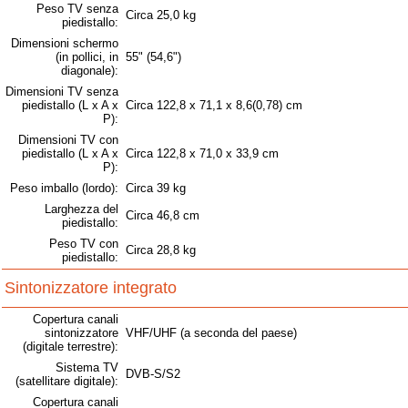
Peso TV senza
Circa 25,0 kg
piedistallo:
Dimensioni schermo
(in pollici, in
55" (54,6")
diagonale):
Dimensioni TV senza
piedistallo (L x A x
Circa 122,8 x 71,1 x 8,6(0,78) cm
P):
Dimensioni TV con
piedistallo (L x A x
Circa 122,8 x 71,0 x 33,9 cm
P):
Peso imballo (lordo):
Circa 39 kg
Larghezza del
Circa 46,8 cm
piedistallo:
Peso TV con
Circa 28,8 kg
piedistallo:
Sintonizzatore integrato
Copertura canali
sintonizzatore
VHF/UHF (a seconda del paese)
(digitale terrestre):
Sistema TV
DVB-S/S2
(satellitare digitale):
Copertura canali