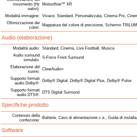
movimento (Hz
Motionflow™ XR
nativi):
Modalità immagine:
Vivace, Standard, Personalizzata, Cinema Pro, Cinema
Ottimizzazione dei
Mappatura del colore di precisione, Schermo TRIL
colori:
Audio (elaborazione)
Modalità audio:
Standard, Cinema, Live Football, Musica
Audio surround
S-Force Front Surround
simulato:
Elaborazione del
ClearAudio+
suono:
Supporto formati
Dolby® Digital, Dolby® Digital Plus, Dolby® Pulse
audio Dolby®:
Supporto formati
DTS Digital Surround
audio DTS®:
Specifiche prodotto
Contenuto della
Batterie, Cavo di alimentazione c.a., Guida di install
confezione:
Software