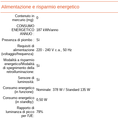
Alimentazione e risparmio energetico
Contenuto in
0
mercurio (mg):
CONSUMO
ENERGETICO
187 kWh/anno
ANNUO :
Presenza di piombo :
Sì
Requisiti di
alimentazione
220 - 240 V c.a., 50 Hz
(voltaggio/frequenza):
Modalità a risparmio
energetico/Modalità
Sì
di spegnimento della
retroilluminazione:
Sensore di
Sì
luminosità:
Consumo energetico
Nominale: 378 W / Standard 135 W
(in funzione):
Consumo energetico
0,50 W
(in standby):
Rapporto di
luminanza di picco
79%
per l'UE: