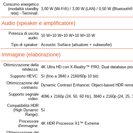
Consumo energetico
(modalità standby
3,00 W (Wi-Fi®) / 3,00 W (LAN) / 0,50 W (Bluetooth®
rete) - Terminali:
Audio (speaker e amplificatore)
Potenza di uscita
10 W+10 W+10 W+10 W+10 W
audio:
Tipo di speaker:
Acoustic Surface (attuatore + subwoofer)
Immagine (elaborazione)
Ottimizzazione della
4K Ultra HD con X-Reality™ PRO, Dual database pro
nitidezza:
Supporto HEVC:
Sì (fino a 3840 x 2160/60p 10 bit)
Ottimizzazione del
Dynamic Contrast Enhancer, Object-based HDR rema
contrasto:
Supporto segnale
4096 x 2160p (24, 50, 60 Hz), 3840 x 2160p (24, 25, 3
video:
Compatibilità HDR
(High Dynamic
Sì
Range):
Processore
4K HDR Processor X1™ Extreme
d'immagine:
Ottimizzazione del