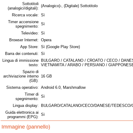
Sottotitoli
(Analogico)-, (Digitale) Sottotitolo
(analogici/digitali):
Ricerca vocale:
Sì
Timer accensione
Sì
spegnimento:
Televideo:
Sì
Browser Internet:
Opera
App Store:
Sì (Google Play Store)
Barra dei contenuti:
Sì
Lingua di immissione
BULGARO / CATALANO / CROATO / CECO / DANE
testo:
VIETNAMITA / ARABO / PERSIANO / GIAPPONES
Spazio di
archiviazione interno
16 GB
(GB):
Sistema operativo:
Android 6.0, Marshmallow
Timer di
Sì
spegnimento:
Lingua display:
BULGARO/CATALANO/CECO/DANESE/TEDESCO/
Guida elettronica ai
Sì
programmi (EPG):
Immagine (pannello)