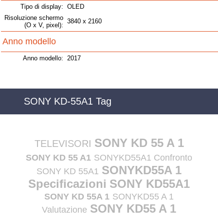
Tipo di display:
OLED
Risoluzione schermo
3840 x 2160
(O x V, pixel):
Anno modello
Anno modello:
2017
SONY KD-55A1 Tag
SONY KD 55 A 1
TELEVISORI
SONY KD 55 A1
SONYKD55A1 Confronto
SONYKD55A 1
SONY KD 55A1
Specificazioni
SONY KD55A1
SONY KD 55A 1
SONYKD55 A 1
SONY KD55 A 1
Valutazione