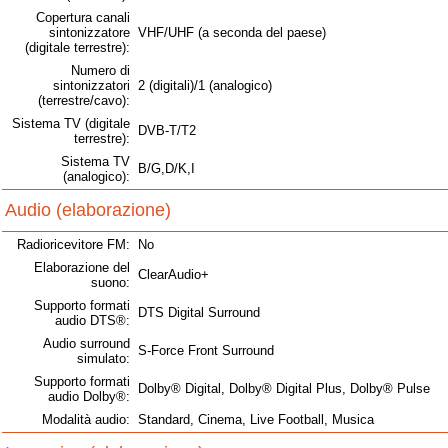
Copertura canali
sintonizzatore
VHF/UHF (a seconda del paese)
(digitale terrestre):
Numero di
sintonizzatori
2 (digitali)/1 (analogico)
(terrestre/cavo):
Sistema TV (digitale
DVB-T/T2
terrestre):
Sistema TV
B/G,D/K,I
(analogico):
Audio (elaborazione)
Radioricevitore FM:
No
Elaborazione del
ClearAudio+
suono:
Supporto formati
DTS Digital Surround
audio DTS®:
Audio surround
S-Force Front Surround
simulato:
Supporto formati
Dolby® Digital, Dolby® Digital Plus, Dolby® Pulse
audio Dolby®:
Modalità audio:
Standard, Cinema, Live Football, Musica