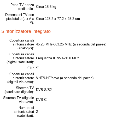
Peso TV senza
Circa 18,6 kg
piedistallo:
Dimensioni TV con
piedistallo (L x A x
Circa 123,2 x 77,2 x 25,2 cm
P):
Sintonizzatore integrato
Copertura canali
sintonizzatore
45.25 MHz-863.25 MHz (a seconda del paese)
(analogici):
Copertura canali
sintonizzatore
Frequenza IF 950-2150 MHz
(digitali satellitari):
CI+:
Sì
Copertura canali
sintonizzatore
VHF/UHF/cavo (a seconda del paese)
(digitali via cavo):
Sistema TV
DVB-S/S2
(satellitare digitale):
Sistema TV (digitale
DVB-C
via cavo):
Numero di
sintonizzatori
2
(satellitari):