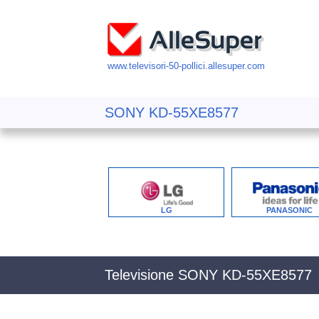
www.televisori-50-pollici.allesuper.com
SONY KD-55XE8577
LG
PANASONIC
Televisione SONY KD-55XE8577