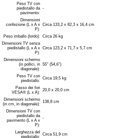
Peso TV con
piedistallo da
-
pavimento:
Dimensioni
confezione (L x A x
Circa 133,2 x 82,3 x 16,4 cm
P):
Peso imballo (lordo):
Circa 26 kg
Dimensioni TV senza
piedistallo (L x A x
Circa 123,2 x 71,7 x 5,7 cm
P):
Dimensioni schermo
(in pollici, in
55" (54,6")
diagonale):
Peso TV con
Circa 19,5 kg
piedistallo:
Passo dei fori
20,0 x 20,0 cm
VESA® (L x A):
Dimensioni schermo
138,8 cm
(in cm, in diagonale):
Dimensioni TV con
piedistallo da
-
pavimento (L x A x
P):
Larghezza del
Circa 51,9 cm
piedistallo: